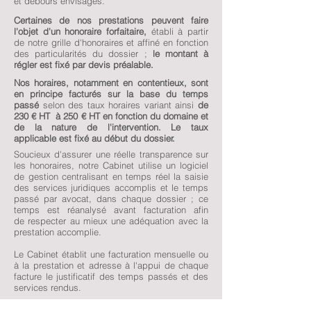
et débours envisagés.
Certaines de nos prestations peuvent faire
l'objet d'un honoraire forfaitaire,
établi à partir
de notre grille d'honoraires et affiné en fonction
des particularités du dossier ;
le montant à
régler est fixé par devis préalable.
Nos horaires, notamment en contentieux, sont
en principe facturés sur la base du temps
passé
selon des taux horaires variant ainsi
de
230 € HT à 250 € HT en fonction du domaine et
de la nature de l'intervention. Le taux
applicable est fixé au début du dossier.
Soucieux d'assurer une réelle transparence sur
les honoraires, notre Cabinet utilise un logiciel
de gestion centralisant en temps réel la saisie
des services juridiques accomplis et le temps
passé par avocat, dans chaque dossier ; ce
temps est réanalysé avant facturation afin
de respecter au mieux une adéquation avec la
prestation accomplie.
Le Cabinet établit une facturation mensuelle ou
à la prestation et adresse à l'appui de chaque
facture le justificatif des temps passés et des
services rendus.
Une provision sur honoraires est en principe