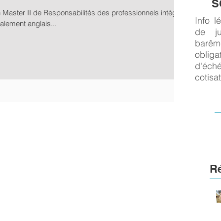
S
Master II de Responsabilités des professionnels intègre
Info l
alement anglais...
de ju
barêm
obliga
d'éc
cotisa
R