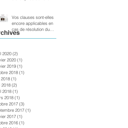
impérativement modifier
le
Vos clauses sont-elles
encore applicables en
cas de résolution du
chives
contrat ?
il 2020
(2)
2 posts
vier 2020
(1)
1 post
vier 2019
(1)
1 post
obre 2018
(1)
1 post
n 2018
(1)
1 post
 2018
(2)
2 posts
il 2018
(1)
1 post
rs 2018
(1)
1 post
obre 2017
(3)
3 posts
ptembre 2017
(1)
1 post
vier 2017
(1)
1 post
obre 2016
(1)
1 post