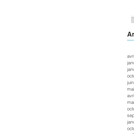
Ar
avr
jan
jan
oct
jui
mai
avr
ma
oct
se
jan
oct