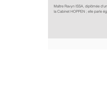
Maître Ravyn ISSA, diplômée d'un 
la Cabinet HOPPEN ; elle parle ég