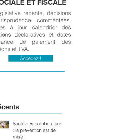
OCIALE ET FISCALE
égislative récente, décisions
risprudence commentées,
es à jour, calendrier des
tions déclaratives et dates
héance de paiement des
tions et TVA.
Accédez !
écents
Santé des collaborateurs
: la prévention est de
mise !