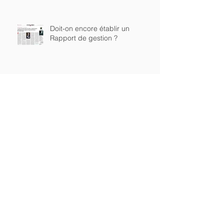
Doit-on encore établir un
Rapport de gestion ?
Nouvelle illustration de
l’importance du choix du régime
matrimonial en droit des affaires
…
Cotisations du dirigeant
majoritaire de SARL et
liquidation de la société : où en
sommes nous ?
De la possibilité de céder sa
dette...