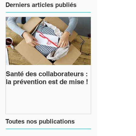
Derniers articles publiés
Santé des collaborateurs :
hoppen avoca
la prévention est de mise !
accompagne d
projets.
Toutes nos publications